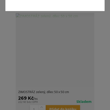
Přidat do košíku
ZIMOSTRÁZ zelený, dílec 50 x 50 cm
269 Kč
/
ks
Skladem
222 Kč
bez DPH
Přidat do košíku