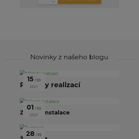
Novinky z našeho blogu
15
03
Příklady realizací
2021
01
03
Způsob instalace
2021
28
02
Životnost