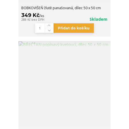
BOBKOVIŠEŇ žlutě panašovaná, dílec 50 x 50 cm
349 Kč
/
ks
Skladem
288 Kč
bez DPH
Přidat do košíku