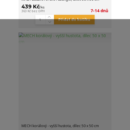
439 Kč
/
ks
7-14 dnů
363 Kč
bez DPH
Přidat do košíku
MECH korálový - vyšší hustota, dílec 50 x 50 cm