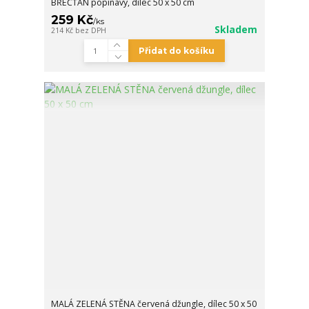
BŘEČŤAN popínavý, dílec 50 x 50 cm
259 Kč
/
ks
Skladem
214 Kč
bez DPH
Přidat do košíku
MALÁ ZELENÁ STĚNA červená džungle, dílec 50 x 50