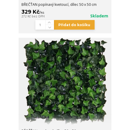
BŘEČŤAN popínavý kvetoucí, dílec 50 x 50 cm
329 Kč
/
ks
Skladem
272 Kč
bez DPH
Přidat do košíku