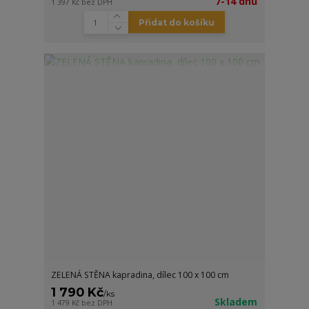
7-14 dnů
1 397 Kč
bez DPH
Přidat do košíku
ZELENÁ STĚNA kapradina, dílec 100 x 100 cm
1 790 Kč
/
ks
Skladem
1 479 Kč
bez DPH