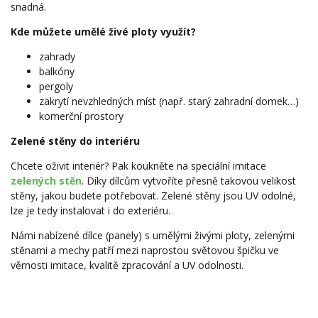
snadná.
Kde můžete umělé živé ploty využít?
zahrady
balkóny
pergoly
zakrytí nevzhledných míst (např. starý zahradní domek…)
komerční prostory
Zelené stěny do interiéru
Chcete oživit interiér? Pak koukněte na speciální imitace
zelených stěn
. Díky dílcům vytvoříte přesně takovou velikost
stěny, jakou budete potřebovat. Zelené stěny jsou UV odolné,
lze je tedy instalovat i do exteriéru.
Námi nabízené dílce (panely) s umělými živými ploty, zelenými
stěnami a mechy patří mezi naprostou světovou špičku ve
věrnosti imitace, kvalitě zpracování a UV odolnosti.