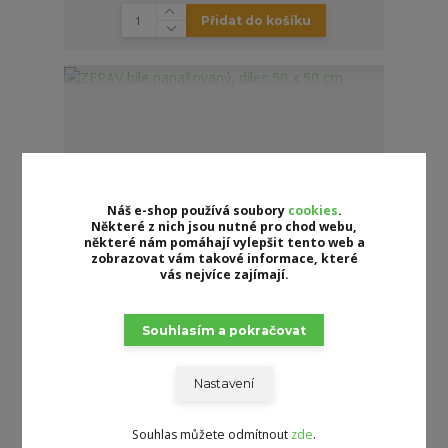
Přidat do košíku
Náš e-shop používá soubory
cookies
.
Některé z nich jsou nutné pro chod webu,
některé nám pomáhají vylepšit tento web a
zobrazovat vám takové informace, které
vás nejvíce zajímají.
Souhlasím a pokračovat
Nastavení
ZERAV bíle panašovaný, dílec 50 x 50 cm
289 Kč
/
ks
Skladem
239 Kč
bez DPH
Souhlas můžete odmítnout
zde
.