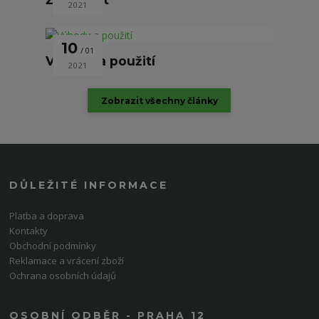
2021
10
01
Výhody a použití
2021
Zobrazit všechny články
DŮLEŽITÉ INFORMACE
Platba a doprava
Kontakty
Obchodní podmínky
Reklamace a vrácení zboží
Ochrana osobních údajů
OSOBNÍ ODBĚR - PRAHA 12