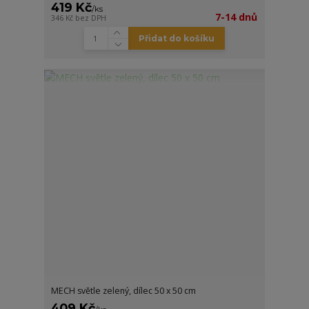
419 Kč
/
ks
7-14 dnů
346 Kč
bez DPH
Přidat do košíku
MECH světle zelený, dílec 50 x 50 cm
409 Kč