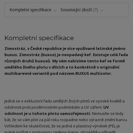
Kompletní specifikace
Související zboží
7
Kompletní specifikace
Zimostráz, v České republice je více využívané latinské jméno
buxus. Zimostráz (buxus) je neopadavý keř. Existuje celá řada
různých druhů buxusů. My vám nabízíme tento keř ve formě
umělého živého plotu v dílcích a to konkrétně v originální
multibarevné variantě pod názvem BUXUS multicolor.
Jedná se o exkluzivní řadu umělých živých plotů ve vysoké kvalitě a
odolnosti proti povětrnostním podmínkám a UV záření.
UV
odolnost je u tohoto plotu samozřejmostí.
Nemusíte se tedy
bát, že se vám plot za půl roku rozpadne nebo výrazně změní barvu.
Vzhledem ke skutečnosti, že se jedná o plastový výrobek (PE), je
nutné počítat s postupnou změnou barvy, obzvláště v případě