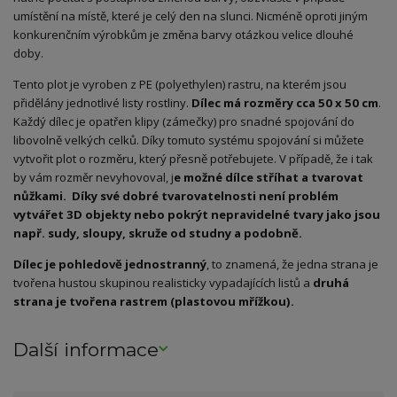
umístění na místě, které je celý den na slunci. Nicméně oproti jiným
konkurenčním výrobkům je změna barvy otázkou velice dlouhé
doby.
Tento plot je vyroben z PE (polyethylen) rastru, na kterém jsou
přidělány jednotlivé listy rostliny.
Dílec má rozměry cca 50 x 50 cm
.
Každý dílec je opatřen klipy (zámečky) pro snadné spojování do
libovolně velkých celků. Díky tomuto systému spojování si můžete
vytvořit plot o rozměru, který přesně potřebujete. V případě, že i tak
by vám rozměr nevyhovoval, j
e možné dílce stříhat a tvarovat
nůžkami. Díky své dobré tvarovatelnosti není problém
vytvářet 3D objekty nebo pokrýt nepravidelné tvary jako jsou
např. sudy, sloupy, skruže od studny a podobně.
Dílec je pohledově jednostranný
, to znamená, že jedna strana je
tvořena hustou skupinou realisticky vypadajících listů a
druhá
strana je tvořena rastrem (plastovou mřížkou).
Další informace