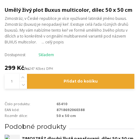
Umělý živý plot Buxus multicolor, dílec 50 x 50 cm
Zimostráz, v České republice je více využívané latinské jméno buxus.
Zimostráz (buxus) je neopadavý keř. Existuje celá řada různých druhů
buxusů. My vám nabízíme tento keř ve formě umělého živého plotu v
dílcích a to konkrétně v originální multibarevné variantě pod názvem
BUXUS multicolor. ...
celý popis
Dostupnost
Skladem
299 Kč
/
ks
247 Kč
bez DPH
Přidat do košíku
Číslo produktu:
65410
EAN kód:
8718692060388
Rozměr dílce:
50 x 50 cm
Podobné produkty
ZIMOSTRÁZ dlouhý žlutě panašovaný, dílec 50 x 50 cm