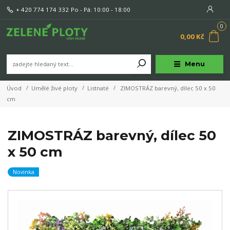
+ 420 774 174 332
Po - Pá: 10:00 - 18:00
0
0,00 Kč
Menu
Úvod
Umělé živé ploty
Listnaté
ZIMOSTRÁZ barevný, dílec 50 x 50
cm
ZIMOSTRÁZ barevný, dílec 50
x 50 cm
Novinka