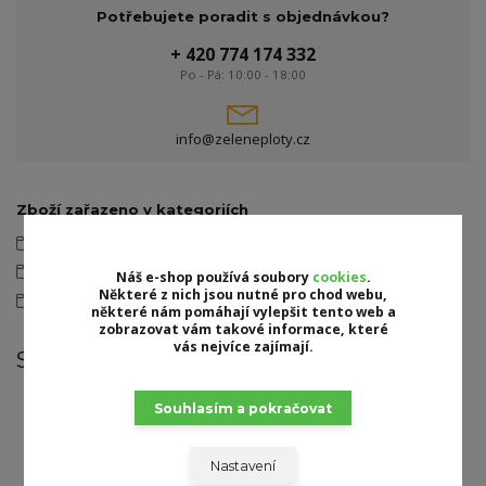
Potřebujete poradit s objednávkou?
+ 420 774 174 332
Po - Pá: 10:00 - 18:00
info@zeleneploty.cz
Zboží zařazeno v kategoriích
Umělé živé ploty
Listnaté
Náš e-shop používá soubory
cookies
.
Některé z nich jsou nutné pro chod webu,
Kvetoucí
některé nám pomáhají vylepšit tento web a
zobrazovat vám takové informace, které
vás nejvíce zajímají.
Související zboží
7
Souhlasím a pokračovat
Nastavení