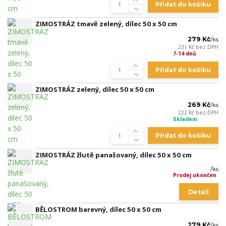
Přidat do košíku
ZIMOSTRÁZ tmavě zelený, dílec 50 x 50 cm
279 Kč
/
ks
231 Kč
bez DPH
7-14 dnů
Přidat do košíku
ZIMOSTRÁZ zelený, dílec 50 x 50 cm
269 Kč
/
ks
222 Kč
bez DPH
Skladem
Přidat do košíku
ZIMOSTRÁZ žlutě panašovaný, dílec 50 x 50 cm
/
ks
Prodej ukončen
Detail
BĚLOSTROM barevný, dílec 50 x 50 cm
279 Kč
/
ks